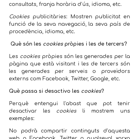
consultats, franja horària d’ús, idioma, etc.
Cookies
publicitàries: Mostren publicitat en
funció de la seva navegació, la seva país de
procedència, idioma, etc.
Què són les
cookies
pròpies i les de tercers?
Les
cookies
pròpies són les generades per la
pàgina que està visitant i les de tercers són
les generades per serveis o proveïdors
externs com Facebook, Twitter, Google, etc.
Què passa si desactivo les
cookies
?
Perquè entengui l’abast que pot tenir
desactivar les
cookies
li mostrem uns
exemples:
No podrà compartir continguts d’aquesta
web a Facebook, Twitter o qualsevol xarxa