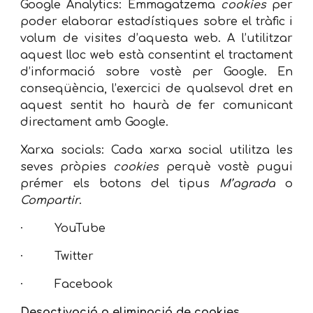
Google Analytics: Emmagatzema
cookies
per
poder elaborar estadístiques sobre el tràfic i
volum de visites d’aquesta web. A l’utilitzar
aquest lloc web està consentint el tractament
d’informació sobre vostè per Google. En
conseqüència, l’exercici de qualsevol dret en
aquest sentit ho haurà de fer comunicant
directament amb Google.
Xarxa socials: Cada xarxa social utilitza les
seves pròpies
cookies
perquè vostè pugui
prémer els botons del tipus
M’agrada
o
Compartir
.
· YouTube
· Twitter
· Facebook
Desactivació o eliminació de cookies